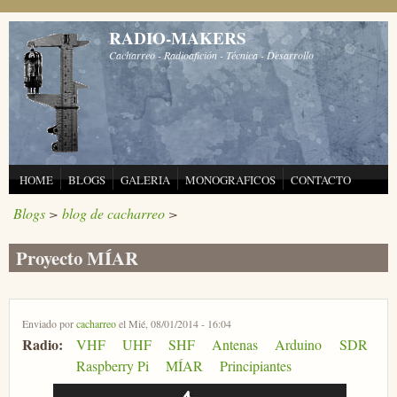
Pasar al contenido principal
RADIO-MAKERS
Cacharreo - Radioafición - Técnica - Desarrollo
HOME
BLOGS
GALERIA
MONOGRAFICOS
CONTACTO
Blogs
>
blog de cacharreo
>
Proyecto MÍAR
Enviado por
cacharreo
el Mié, 08/01/2014 - 16:04
Radio:
VHF
UHF
SHF
Antenas
Arduino
SDR
Raspberry Pi
MÍAR
Principiantes