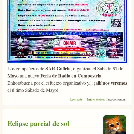
SAR Galicia
31 de
Los compañeros de
, organizan el Sábado
Mayo
Feria de Radio en Compostela
una nueva
.
allí nos veremos
Enhorabuena por el esfuerzo organizativo y... ¡
el último Sábado de Mayo!
sobre SAR Galicia 2025
Leer más
Inicie sesión
para comentar
Eclipse parcial de sol