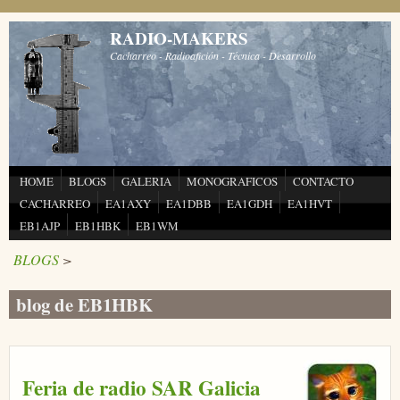
Pasar al contenido principal
RADIO-MAKERS
Cacharreo - Radioafición - Técnica - Desarrollo
HOME
BLOGS
GALERIA
MONOGRAFICOS
CONTACTO
CACHARREO
EA1AXY
EA1DBB
EA1GDH
EA1HVT
EB1AJP
EB1HBK
EB1WM
BLOGS
>
blog de EB1HBK
Feria de radio SAR Galicia