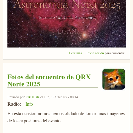
sobre Encuentro Gallego de
Leer más
Inicie sesión
para comentar
Astronomía Nova 2025
Fotos del encuentro de QRX
Norte 2025
Enviado por
EB1HBK
el Lun, 17/03/2025 - 00:14
Radio:
Info
En esta ocasión no nos hemos olidado de tomar unas imágenes
de los expositores del evento.