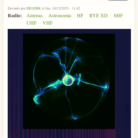
Enviado por
EB1HBK
el Jue, 18/12/2025 - 11:42
Radio:
Antenas
Astronomía
HF
RYE XD
SHF
UHF
VHF