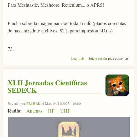
Para Meshtastic, Meshcore, Reticulum... o APRS!
Pincha sobre la imagen para ver toda la info (planos con cotas
de mecanizado y archivos .STL para impresion 3D) ;-).
73.
sobre Nodo MeshCAM
Leer más
Inicie sesión
para comentar
XLII Jornadas Científicas
SEDECK
Enviado por
EB1HBK
el Mar, 04/11/2025 - 16:20
Radio:
Antenas
HF
UHF