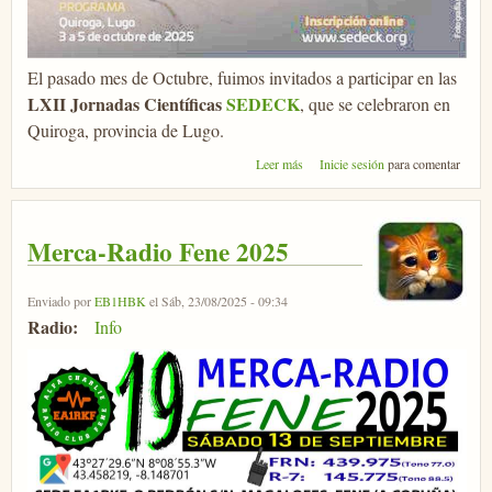
El pasado mes de Octubre, fuimos invitados a participar en las
LXII Jornadas Científicas
SEDECK
, que se celebraron en
Quiroga, provincia de Lugo.
sobre XLII Jornadas Científicas
Leer más
Inicie sesión
para comentar
SEDECK
Merca-Radio Fene 2025
Enviado por
EB1HBK
el Sáb, 23/08/2025 - 09:34
Radio:
Info