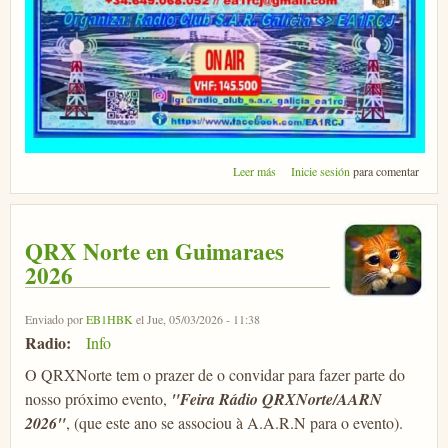
sobre Feria de radio SAR Galicia
Leer más
Inicie sesión
para comentar
2026
QRX Norte en Guimaraes
2026
Enviado por
EB1HBK
el Jue, 05/03/2026 - 11:38
Radio:
Info
O QRXNorte tem o prazer de o convidar para fazer parte do
nosso próximo evento,
"Feira Rádio QRXNorte/AARN
2026"
, (que este ano se associou à A.A.R.N para o evento).