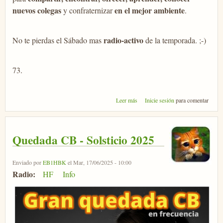
nuevos colegas
en el mejor ambiente
y confraternizar
.
radio-activo
No te pierdas el Sábado mas
de la temporada. ;-)
73.
sobre Merca-Radio Fene 2025
Leer más
Inicie sesión
para comentar
Quedada CB - Solsticio 2025
Enviado por
EB1HBK
el Mar, 17/06/2025 - 10:00
Radio:
HF
Info