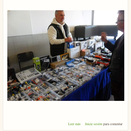
sobre Fotos del encuentro de
Leer más
Inicie sesión
para comentar
QRX Norte 2025