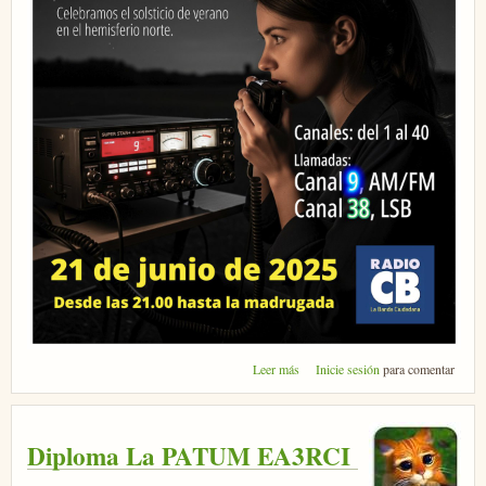
sobre Quedada CB - Solsticio
Leer más
Inicie sesión
para comentar
2025
Diploma La PATUM EA3RCI