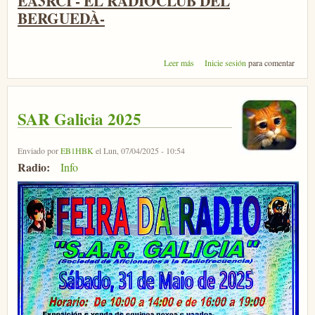
EA3RCI - EL RADIOCLUB DEL
BERGUEDÀ-
sobre Diploma La PATUM
Leer más
Inicie sesión
para comentar
EA3RCI
SAR Galicia 2025
Enviado por
EB1HBK
el Lun, 07/04/2025 - 10:54
Radio:
Info