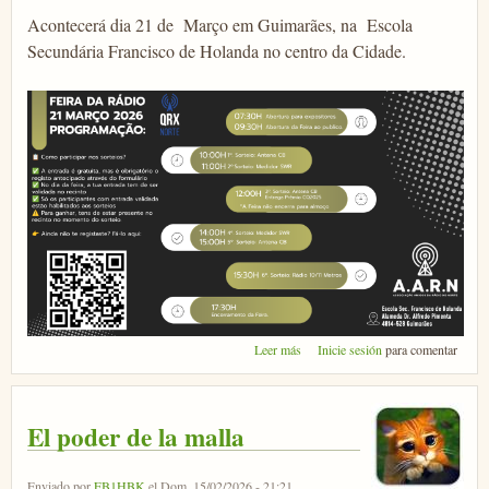
Acontecerá dia 21 de Março em Guimarães, na Escola
Secundária Francisco de Holanda no centro da Cidade.
sobre QRX Norte en Guimaraes
Leer más
Inicie sesión
para comentar
2026
El poder de la malla
Enviado por
EB1HBK
el Dom, 15/02/2026 - 21:21