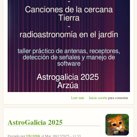
sobre Taller de radioastronomía en
Leer más
Inicie sesión
para comentar
Astrogalicia
AstroGalicia 2025
Enviado por
EB1HBK
el Mar, 09/12/2025 - 11:33