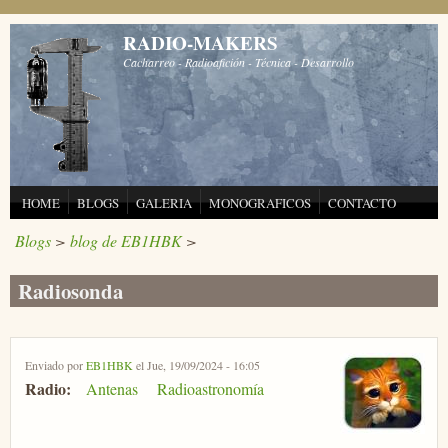
Pasar al contenido principal
RADIO-MAKERS
Cacharreo - Radioafición - Técnica - Desarrollo
HOME
BLOGS
GALERIA
MONOGRAFICOS
CONTACTO
Blogs
>
blog de EB1HBK
>
Radiosonda
Enviado por
EB1HBK
el Jue, 19/09/2024 - 16:05
Radio:
Antenas
Radioastronomía