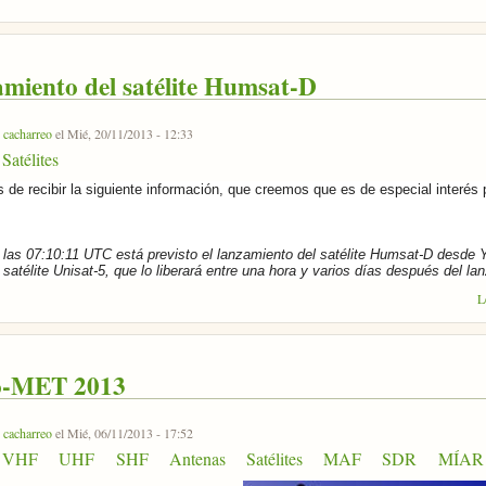
miento del satélite Humsat-D
r
cacharreo
el Mié, 20/11/2013 - 12:33
Satélites
de recibir la siguiente información, que creemos que es de especial interés 
las 07:10:11 UTC está previsto el lanzamiento del satélite Humsat-D desde
 satélite Unisat-5, que lo liberará entre una hora y varios días después del la
L
o-MET 2013
r
cacharreo
el Mié, 06/11/2013 - 17:52
VHF
UHF
SHF
Antenas
Satélites
MAF
SDR
MÍAR