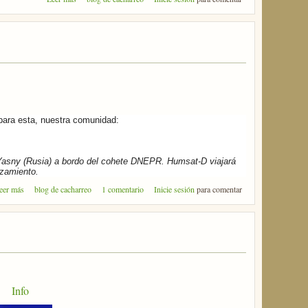
para esta, nuestra comunidad:
 Yasny (Rusia) a bordo del cohete DNEPR. Humsat-D viajará
nzamiento.
sobre Lanzamiento del satélite Humsat-D
eer más
blog de cacharreo
1 comentario
Inicie sesión
para comentar
Info