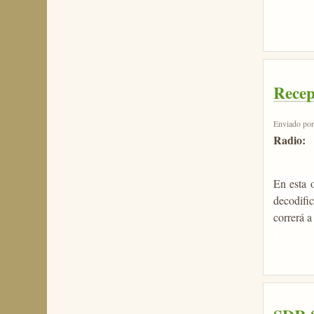
Recep
Enviado po
Radio:
En esta 
decodifi
correrá 