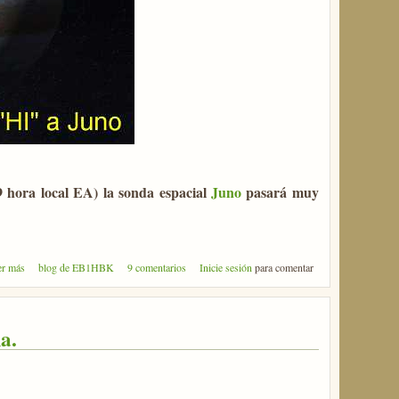
9 hora local EA) la sonda espacial
Juno
pasará muy
sobre Di "HI" a Juno
er más
blog de EB1HBK
9 comentarios
Inicie sesión
para comentar
a.