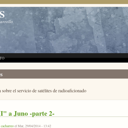
S
sarrollo
TO
es
 sobre el servicio de satélites de radioaficionado
I" a Juno -parte 2-
r
cacharreo
el Mar, 29/04/2014 - 13:42