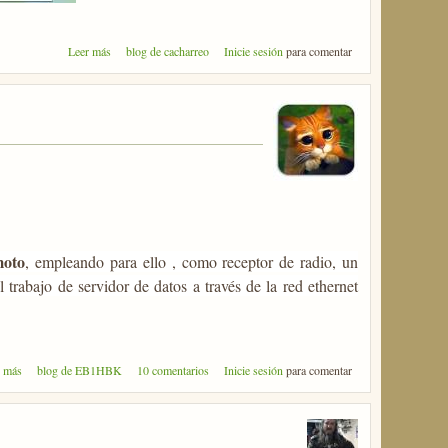
sobre Cuarto Encuentro Radioafición y Cacharreo,
Leer más
blog de cacharreo
Inicie sesión
para comentar
Sarria.
moto
, empleando para ello , como receptor de radio, un
abajo de servidor de datos a través de la red ethernet
sobre Receptor SDR remoto con Raspberry Pi
r más
blog de EB1HBK
10 comentarios
Inicie sesión
para comentar