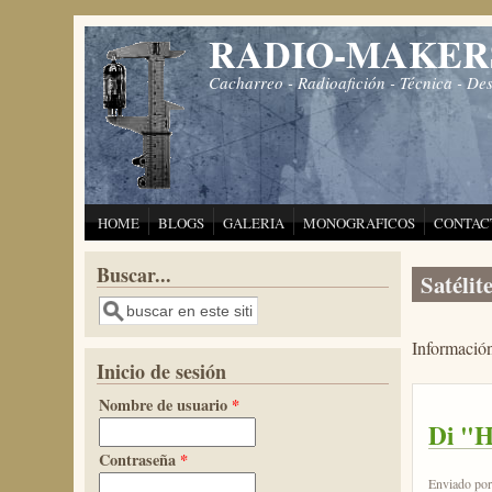
Pasar al contenido principal
RADIO-MAKER
Cacharreo - Radioafición - Técnica - De
HOME
BLOGS
GALERIA
MONOGRAFICOS
CONTAC
Buscar...
Satélit
Buscar
Información
Inicio de sesión
Nombre de usuario
*
Di "H
Contraseña
*
Enviado po