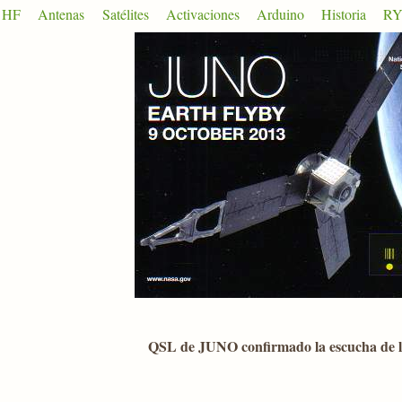
HF
Antenas
Satélites
Activaciones
Arduino
Historia
RY
QSL de JUNO confirmado la escucha de lo