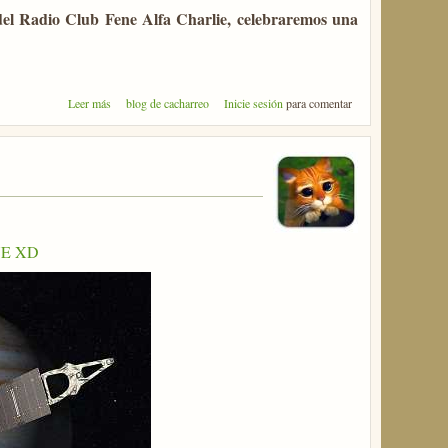
del Radio Club Fene Alfa Charlie, celebraremos una
sobre Micro-MET 2013
Leer más
blog de cacharreo
Inicie sesión
para comentar
E XD