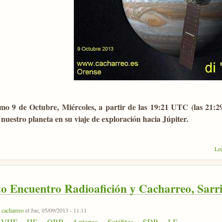
mo 9 de Octubre, Miércoles, a partir de las 19:21 UTC (las 21:2
 nuestro planeta en su viaje de exploración hacia Júpiter.
Le
o Encuentro Radioafición y Cacharreo, Sarri
r
cacharreo
el Jue, 05/09/2013 - 11:11
VHF
HF
QRP
Antenas
Satélites
SDR
LF