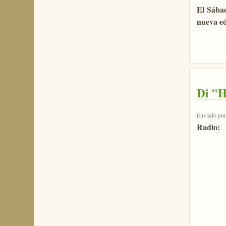
El Sábad
nueva ed
Di "H
Enviado po
Radio: