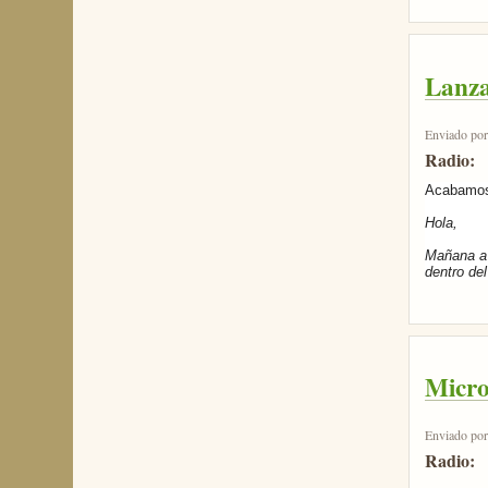
Lanza
Enviado po
Radio:
Acabamos 
Hola,
Mañana a 
dentro del
Micr
Enviado po
Radio: