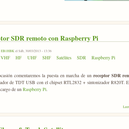
tor SDR remoto con Raspberry Pi
r
EB1HBK
el Sáb, 30/03/2013 - 13:36
VHF
HF
UHF
SHF
Satélites
SDR
Raspberry Pi
receptor SDR re
ocasión comentaremos la puesta en marcha de un
cador de TDT USB con el chipset RTL2832 + sintonizador R820T. El tr
a cargo de un
Raspberry Pi
.
Lee