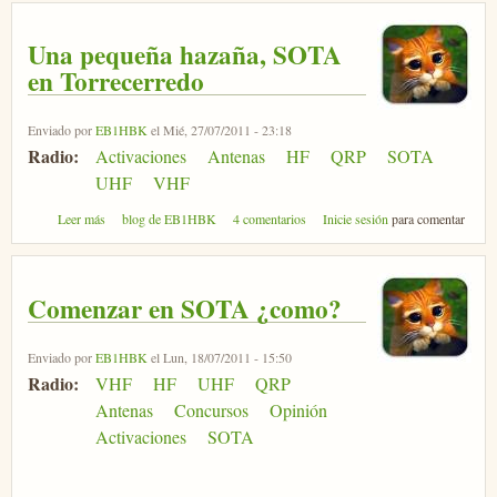
Una pequeña hazaña, SOTA
en Torrecerredo
Enviado por
EB1HBK
el Mié, 27/07/2011 - 23:18
Radio:
Activaciones
Antenas
HF
QRP
SOTA
UHF
VHF
sobre Una pequeña hazaña, SOTA en Torrecerredo
Leer más
blog de EB1HBK
4 comentarios
Inicie sesión
para comentar
Comenzar en SOTA ¿como?
Enviado por
EB1HBK
el Lun, 18/07/2011 - 15:50
Radio:
VHF
HF
UHF
QRP
Antenas
Concursos
Opinión
Activaciones
SOTA