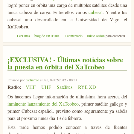
logró poner en órbita una carga de múltiples satélites desde una
única cabeza de carga. Entre ellos varios
cubesat
. Y entre los
cubesat uno desarrollado en la Universidad de Vigo: el
XaTcobeo
.
sobre XaTcobeo & friends, compañeros de viaje...
Leer más
blog de EB1HBK
1 comentario
Inicie sesión
para comentar
¡EXCLUSIVA! - Últimas noticias sobre
la puesta en órbita del XaTcobeo
Enviado por
cacharreo
el Jue, 09/02/2012 - 00:31
Radio:
VHF
UHF
Satélites
RYE XD
Os hacemos llegar información de ultimísima hora acerca del
inminente lanzamiento del XaTcobeo
, primer satélite gallego y
primer Cubesat español, previsto como seguramente ya sabéis
para el próximo lunes día 13 de febrero.
Esta tarde hemos podido conocer a través de fuentes