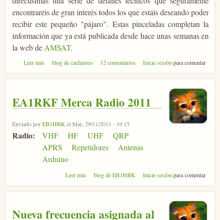
directísimas una serie de detalles técnicos que seguramente
encontraréis de gran interés todos los que estáis deseando poder
recibir este pequeño "pájaro". Estas pinceladas completan la
información que ya está publicada desde hace unas semanas en
la web de
AMSAT
.
sobre ¡EXCLUSIVA! - Últimas noticias sobre la puesta en órbita del
Leer más
blog de cacharreo
12 comentarios
Inicie sesión
para comentar
XaTcobeo
EA1RKF Merca Radio 2011
Enviado por
EB1HBK
el Mar, 29/11/2011 - 19:15
Radio:
VHF
HF
UHF
QRP
APRS
Repetidores
Antenas
Arduino
sobre EA1RKF Merca Radio 2011
Leer más
blog de EB1HBK
Inicie sesión
para comentar
Nueva frecuencia asignada al