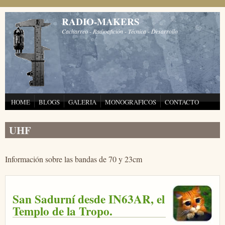
Pasar al contenido principal
RADIO-MAKERS
Cacharreo - Radioafición - Técnica - Desarrollo
HOME
BLOGS
GALERIA
MONOGRAFICOS
CONTACTO
UHF
Información sobre las bandas de 70 y 23cm
San Sadurní desde IN63AR, el
Templo de la Tropo.