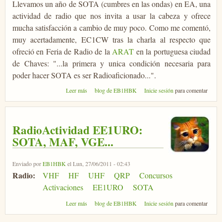
Llevamos un año de SOTA (cumbres en las ondas) en EA, una
actividad de radio que nos invita a usar la cabeza y ofrece
mucha satisfacción a cambio de muy poco. Como me comentó,
muy acertadamente, EC1CW tras la charla al respecto que
ofreció en Feria de Radio de la
ARAT
en la portuguesa ciudad
de Chaves: "...la primera y unica condición necesaria para
poder hacer SOTA es ser Radioaficionado...".
sobre Comenzar en SOTA ¿como?
Leer más
blog de EB1HBK
Inicie sesión
para comentar
RadioActividad EE1URO:
SOTA, MAF, VGE...
Enviado por
EB1HBK
el Lun, 27/06/2011 - 02:43
Radio:
VHF
HF
UHF
QRP
Concursos
Activaciones
EE1URO
SOTA
sobre RadioActividad EE1URO: SOTA, MAF, VGE...
Leer más
blog de EB1HBK
Inicie sesión
para comentar