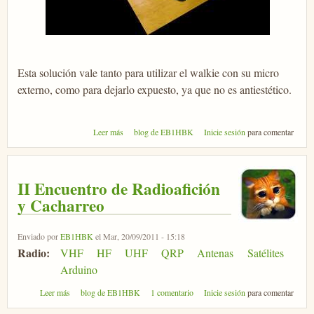
Esta solución vale tanto para utilizar el walkie con su micro
externo, como para dejarlo expuesto, ya que no es antiestético.
sobre Soporte para Walkie-Talkie
Leer más
blog de EB1HBK
Inicie sesión
para comentar
II Encuentro de Radioafición
y Cacharreo
Enviado por
EB1HBK
el Mar, 20/09/2011 - 15:18
Radio:
VHF
HF
UHF
QRP
Antenas
Satélites
Arduino
sobre II Encuentro de Radioafición y Cacharreo
Leer más
blog de EB1HBK
1 comentario
Inicie sesión
para comentar