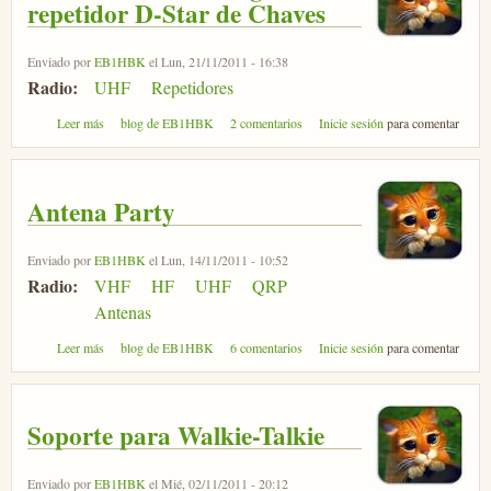
repetidor D-Star de Chaves
Enviado por
EB1HBK
el Lun, 21/11/2011 - 16:38
Radio:
UHF
Repetidores
sobre Nueva frecuencia asignada al repetidor D-Star de Chaves
Leer más
blog de EB1HBK
2 comentarios
Inicie sesión
para comentar
Antena Party
Enviado por
EB1HBK
el Lun, 14/11/2011 - 10:52
Radio:
VHF
HF
UHF
QRP
Antenas
sobre Antena Party
Leer más
blog de EB1HBK
6 comentarios
Inicie sesión
para comentar
Soporte para Walkie-Talkie
Enviado por
EB1HBK
el Mié, 02/11/2011 - 20:12