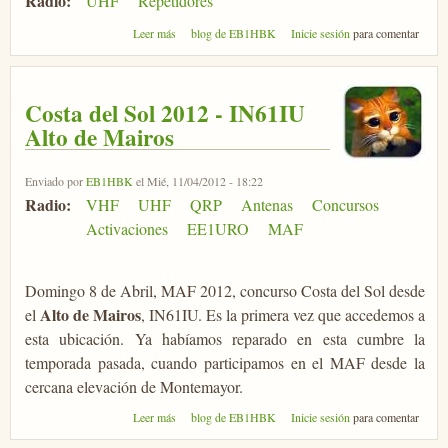
Radio:
UHF
Repetidores
sobre Desarrollos en D-Star
Leer más
blog de EB1HBK
Inicie sesión
para comentar
Costa del Sol 2012 - IN61IU
Alto de Mairos
Enviado por
EB1HBK
el Mié, 11/04/2012 - 18:22
Radio:
VHF
UHF
QRP
Antenas
Concursos
Activaciones
EE1URO
MAF
Domingo 8 de Abril, MAF 2012, concurso Costa del Sol desde
Alto de Mairos
el
, IN61IU. Es la primera vez que accedemos a
esta ubicación. Ya habíamos reparado en esta cumbre la
temporada pasada, cuando participamos en el MAF desde la
cercana elevación de Montemayor.
sobre Costa del Sol 2012 - IN61IU Alto de Mairos
Leer más
blog de EB1HBK
Inicie sesión
para comentar