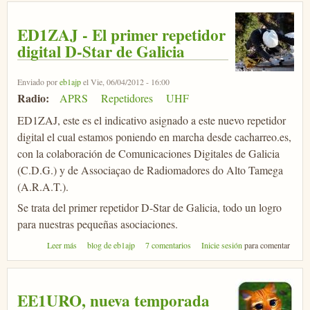
ED1ZAJ - El primer repetidor
digital D-Star de Galicia
Enviado por
eb1ajp
el Vie, 06/04/2012 - 16:00
Radio:
APRS
Repetidores
UHF
ED1ZAJ, este es el indicativo asignado a este nuevo repetidor
digital el cual estamos poniendo en marcha desde cacharreo.es,
con la colaboración de Comunicaciones Digitales de Galicia
(C.D.G.) y de Associaçao de Radiomadores do Alto Tamega
(A.R.A.T.).
Se trata del primer repetidor D-Star de Galicia, todo un logro
para nuestras pequeñas asociaciones.
sobre ED1ZAJ - El primer repetidor digital D-Star de Galicia
Leer más
blog de eb1ajp
7 comentarios
Inicie sesión
para comentar
EE1URO, nueva temporada