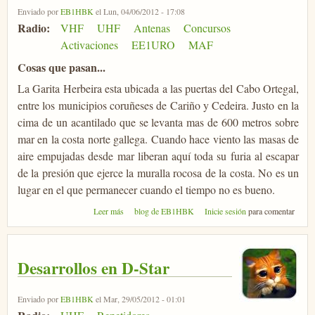
Enviado por
EB1HBK
el Lun, 04/06/2012 - 17:08
Radio:
VHF
UHF
Antenas
Concursos
Activaciones
EE1URO
MAF
Cosas que pasan...
La Garita Herbeira esta ubicada a las puertas del Cabo Ortegal,
entre los municipios coruñeses de Cariño y Cedeira. Justo en la
cima de un acantilado que se levanta mas de 600 metros sobre
mar en la costa norte gallega. Cuando hace viento las masas de
aire empujadas desde mar liberan aquí toda su furia al escapar
de la presión que ejerce la muralla rocosa de la costa. No es un
lugar en el que permanecer cuando el tiempo no es bueno.
sobre San Sadurní desde IN63AR, el Templo de la
Leer más
blog de EB1HBK
Inicie sesión
para comentar
Tropo.
Desarrollos en D-Star
Enviado por
EB1HBK
el Mar, 29/05/2012 - 01:01