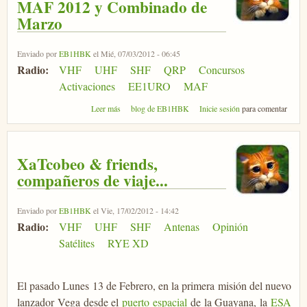
MAF 2012 y Combinado de
Marzo
Enviado por
EB1HBK
el Mié, 07/03/2012 - 06:45
Radio:
VHF
UHF
SHF
QRP
Concursos
Activaciones
EE1URO
MAF
sobre EE1URO, nueva temporada MAF 2012 y
Leer más
blog de EB1HBK
Inicie sesión
para comentar
Combinado de Marzo
XaTcobeo & friends,
compañeros de viaje...
Enviado por
EB1HBK
el Vie, 17/02/2012 - 14:42
Radio:
VHF
UHF
SHF
Antenas
Opinión
Satélites
RYE XD
El pasado Lunes 13 de Febrero, en la primera misión del nuevo
lanzador Vega desde el
puerto espacial
de la Guayana, la
ESA