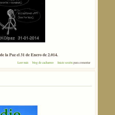
e la Paz el 31 de Enero de 2.014.
sobre EE1RKO/paz
Leer más
blog de cacharreo
Inicie sesión
para comentar