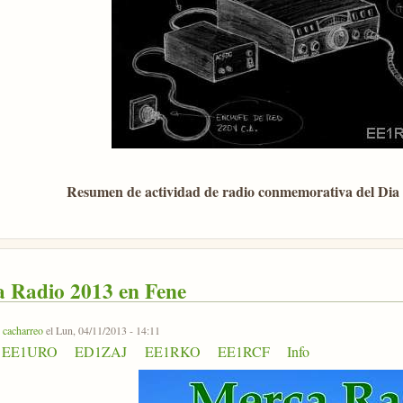
Resumen de actividad de radio conmemorativa del Dia d
 Radio 2013 en Fene
r
cacharreo
el Lun, 04/11/2013 - 14:11
EE1URO
ED1ZAJ
EE1RKO
EE1RCF
Info