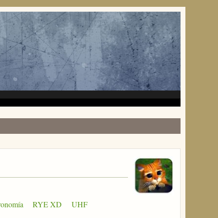
ronomía
RYE XD
UHF