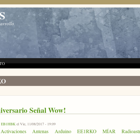
S
sarrollo
TO
KO
iversario Señal Wow!
r
EB1HBK
el Vie, 11/08/2017 - 19:09
Activaciones
Antenas
Arduino
EE1RKO
MÍAR
Radioast