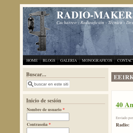
Pasar al contenido principal
RADIO-MAKER
Cacharreo - Radioafición - Técnica - De
HOME
BLOGS
GALERIA
MONOGRAFICOS
CONTAC
Buscar...
EE1R
Buscar
Inicio de sesión
40 An
Nombre de usuario
*
Enviado po
Contraseña
*
Radio: