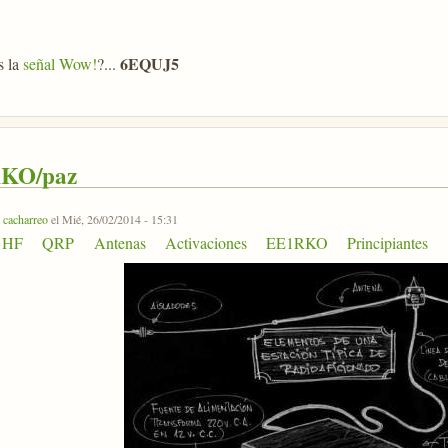
6EQUJ5
s la
señal Wow!
?...
KO/paz
r
cacharreo
el Mié, 26/02/2014 - 15:31
HF
QRP
Antenas
Activaciones
EE1RKO
Principiantes