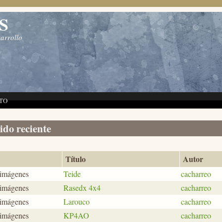
S
sarrollo
TO
do reciente
Título
Autor
 imágenes
Teide
cacharreo
 imágenes
Rasedx 4x4
cacharreo
 imágenes
Larouco
cacharreo
 imágenes
KP4AO
cacharreo