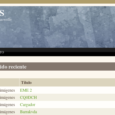
S
sarrollo
TO
do reciente
Título
 imágenes
EME 2
 imágenes
CQ0DCH
 imágenes
Cargador
 imágenes
Barrakvda