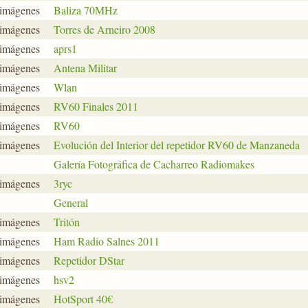
 imágenes
Baliza 70MHz
 imágenes
Torres de Arneiro 2008
 imágenes
aprs1
 imágenes
Antena Militar
 imágenes
Wlan
 imágenes
RV60 Finales 2011
 imágenes
RV60
 imágenes
Evolución del Interior del repetidor RV60 de Manzaneda
Galería Fotográfica de Cacharreo Radiomakes
 imágenes
3ryc
General
 imágenes
Tritón
 imágenes
Ham Radio Salnes 2011
 imágenes
Repetidor DStar
 imágenes
hsv2
 imágenes
HotSport 40€