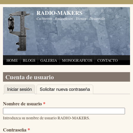
Pasar al contenido principal
RADIO-MAKERS
Cacharreo - Radioafición - Técnica - Desarrollo
HOME
BLOGS
GALERIA
MONOGRAFICOS
CONTACTO
Cuenta de usuario
Iniciar sesión
(solapa activa)
Solicitar nueva contraseña
Solapas principales
Nombre de usuario
*
Introduzca su nombre de usuario RADIO-MAKERS.
Contraseña
*