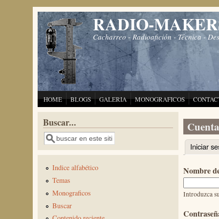
Pasar al contenido principal
RADIO-MAKER
Cacharreo - Radioafición - Técnica - De
HOME
BLOGS
GALERIA
MONOGRAFICOS
CONTAC
Buscar...
Cuenta
Buscar
Iniciar se
Solapas 
Indice alfabético
Nombre de
Temas
Monograficos
Introduzca 
Buscar
Contrase
Contenido reciente