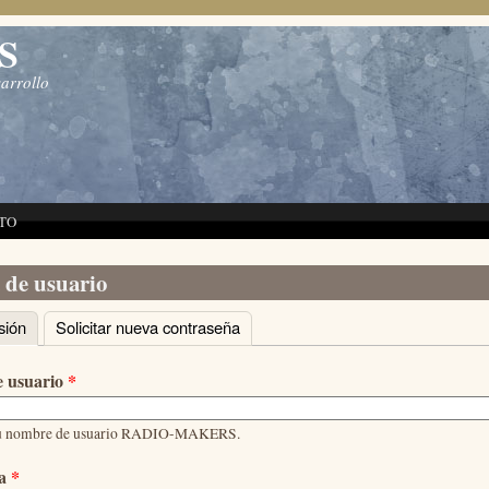
S
sarrollo
TO
 de usuario
sión
(solapa activa)
Solicitar nueva contraseña
principales
 usuario
*
su nombre de usuario RADIO-MAKERS.
ña
*