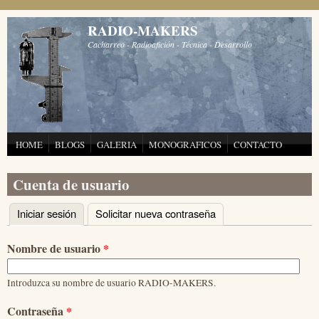
Pasar al contenido principal
RADIO-MAKERS
Cacharreo - Radioafición - Técnica - Desarrollo
HOME
BLOGS
GALERIA
MONOGRAFICOS
CONTACTO
Cuenta de usuario
Iniciar sesión
(solapa activa)
Solicitar nueva contraseña
Solapas principales
Nombre de usuario
*
Introduzca su nombre de usuario RADIO-MAKERS.
Contraseña
*