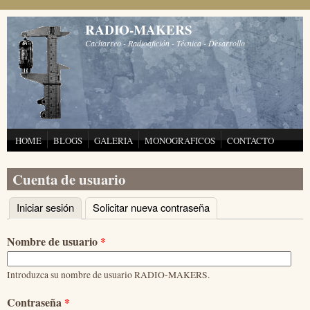
Pasar al contenido principal
RADIO-MAKERS
Cacharreo - Radioafición - Técnica - Desarrollo
HOME
BLOGS
GALERIA
MONOGRAFICOS
CONTACTO
Cuenta de usuario
Iniciar sesión
(solapa activa)
Solicitar nueva contraseña
Solapas principales
Nombre de usuario
*
Introduzca su nombre de usuario RADIO-MAKERS.
Contraseña
*