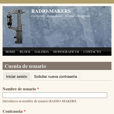
Pasar al contenido principal
RADIO-MAKERS
Cacharreo - Radioafición - Técnica - Desarrollo
HOME
BLOGS
GALERIA
MONOGRAFICOS
CONTACTO
Cuenta de usuario
Iniciar sesión
(solapa activa)
Solicitar nueva contraseña
Solapas principales
Nombre de usuario
*
Introduzca su nombre de usuario RADIO-MAKERS.
Contraseña
*