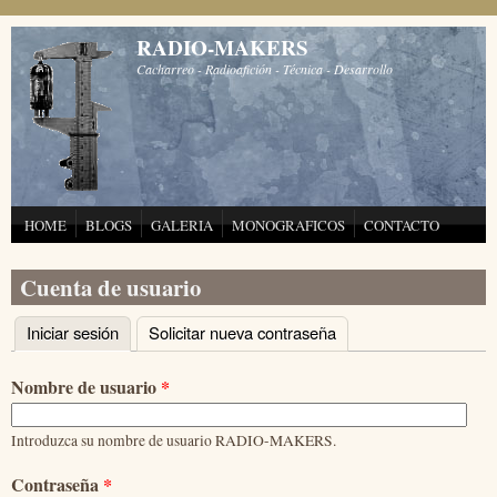
Pasar al contenido principal
RADIO-MAKERS
Cacharreo - Radioafición - Técnica - Desarrollo
HOME
BLOGS
GALERIA
MONOGRAFICOS
CONTACTO
Cuenta de usuario
Iniciar sesión
(solapa activa)
Solicitar nueva contraseña
Solapas principales
Nombre de usuario
*
Introduzca su nombre de usuario RADIO-MAKERS.
Contraseña
*