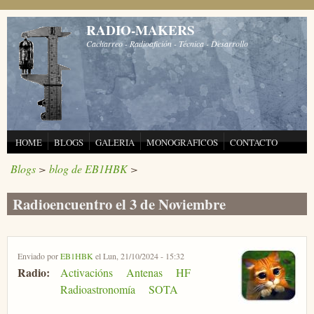
Pasar al contenido principal
RADIO-MAKERS
Cacharreo - Radioafición - Técnica - Desarrollo
HOME
BLOGS
GALERIA
MONOGRAFICOS
CONTACTO
Blogs
>
blog de EB1HBK
>
Radioencuentro el 3 de Noviembre
Enviado por
EB1HBK
el Lun, 21/10/2024 - 15:32
Radio:
Activacións
Antenas
HF
Radioastronomía
SOTA