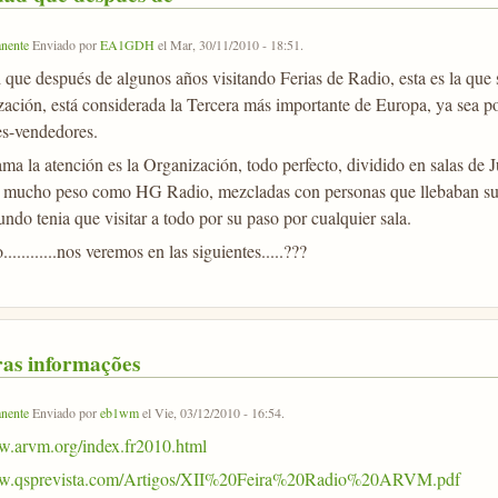
nente
Enviado por
EA1GDH
el
Mar, 30/11/2010 - 18:51
.
 que después de algunos años visitando Ferias de Radio, esta es la que 
zación, está considerada la Tercera más importante de Europa, ya sea po
es-vendedores.
ama la atención es la Organización, todo perfecto, dividido en salas de 
 mucho peso como HG Radio, mezcladas con personas que llebaban sus
ndo tenia que visitar a todo por su paso por cualquier sala.
...........nos veremos en las siguientes.....???
ras informações
nente
Enviado por
eb1wm
el
Vie, 03/12/2010 - 16:54
.
w.arvm.org/index.fr2010.html
ww.qsprevista.com/Artigos/XII%20Feira%20Radio%20ARVM.pdf