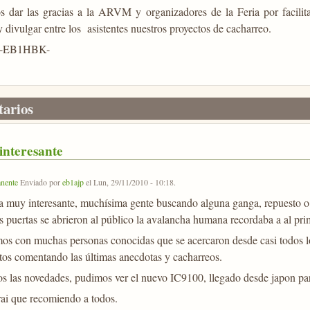
 dar las gracias a la ARVM y organizadores de la Feria por facili
 divulgar entre los asistentes nuestros proyectos de cacharreo.
s-EB1HBK-
arios
interesante
nente
Enviado por
eb1ajp
el
Lun, 29/11/2010 - 10:18
.
a muy interesante, muchísima gente buscando alguna ganga, repuesto o 
s puertas se abrieron al público la avalancha humana recordaba a al prim
os con muchas personas conocidas que se acercaron desde casi todos lo
tos comentando las últimas anecdotas y cacharreos.
os las novedades, pudimos ver el nuevo IC9100, llegado desde japon par
rai que recomiendo a todos.