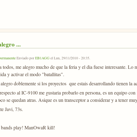
legro ...
permanente
Enviado por
EB1AGG
el
Lun, 29/11/2010 - 20:35
.
a todos, me alegro mucho de que la feria y el dia fuese interesante. Lo 
da y activar el modo "batallitas".
alegro doblemente si los proyectos que estais desarrollando tienen la a
especto al IC-9100 me gustaria probarlo en persona, es un equipo con mu
co se quedan atras. Asique es un transceptor a considerar y a tener muy
te Javi, 73s.
 bands play! ManOwaR kill!