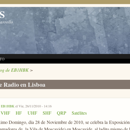
S
sarrollo
TO
log de EB1HBK
>
e Radio en Lisboa
r
EB1HBK
el Vie, 26/11/2010 - 14:16
VHF
HF
UHF
SHF
QRP
Satélites
ximo Domingo, día 28 de Noviembre de 2010, se celebra la Exposició
amadores de la Vila de Moscavide) en Moscavide, al ladito mismo de 