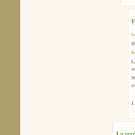
F
En
H
Fo
L
s
N
co
J
La ver