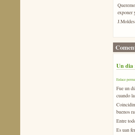
Queremos
exponer y
J.Molde
Coment
Un dia 
Enlace perma
Fue un dí
cuando la
Coincidim
buenos ra
Entre tod
Es uan fe