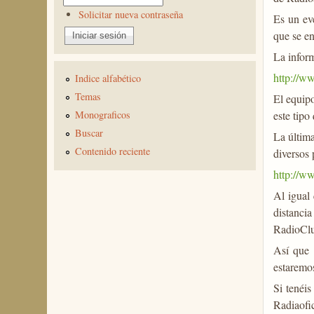
Solicitar nueva contraseña
Es un ev
que se en
La inform
http://w
Indice alfabético
Temas
El equipo
este tipo
Monograficos
Buscar
La última
Contenido reciente
diversos 
http://w
Al igual
distanci
RadioClub
Así que 
estaremos
Si tenéi
Radiaofi