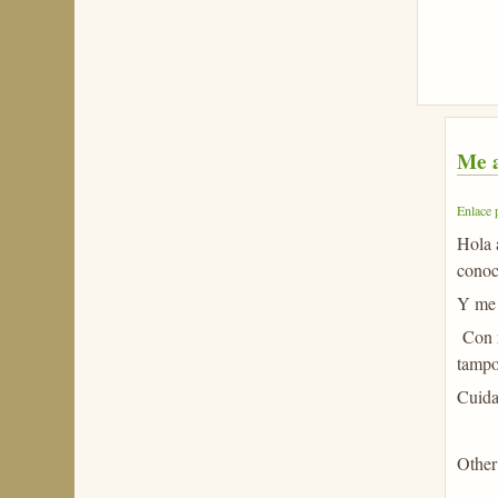
Me a
Enlace 
Hola 
conoci
Y me 
Con r
tampo
Cuida
Other