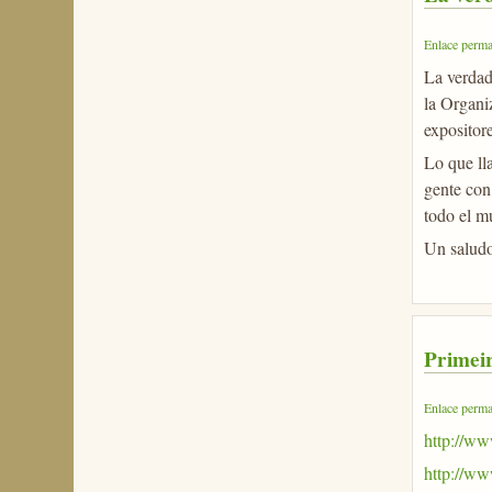
Enlace perma
La verdad
la Organi
expositor
Lo que ll
gente con
todo el mu
Un saludo.
Primei
Enlace perma
http://ww
http://w