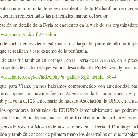
ento con una importante relevancia dentro de la Radiaofición en gener
cuentran representadas las principales marcas del sector.
ación en detalle de la Feria se encuentra en la web de sus organizador
ww.arvm.org/index.fr2010.html
 de cacharreo.es viene realizando a lo largo del presente año un import
 que se realizan a este extremo de la península.
 de ellas fué también en Portugal, en la Feria de la ARAM, en la preci
proyectos de cacharreo que vamos desarrollando. Podeis ver algunas im
ww.cacharreo.es/gl/es/index.php?q=gallery&g2_itemId=6844
 que para Viana, ya nos habíamos comprometido con anterioridad para
a nos supone un mayor esfuerzo. Además se da la circunstacia de que
 y la cena del 25 aniversario de nuestra Asociación, la URO, en la mi
los operadores habituales de EE1URO lamentablemente no podremos
 en Lisboa el fin de semana, con el resto del equipo de cacharreo.es rea
s pensado asistir a Moscavide nos veremos en la Feria el Domingo. Al
ción y también conocer de primera mano los desarrollos en que trabaja