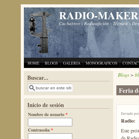
Pasar al contenido principal
RADIO-MAKER
Cacharreo - Radioafición - Técnica - De
HOME
BLOGS
GALERIA
MONOGRAFICOS
CONTAC
Blogs
>
b
Buscar...
Buscar
Feria d
Inicio de sesión
Enviado po
Nombre de usuario
*
Radio:
Contraseña
*
Este pró
de Radio